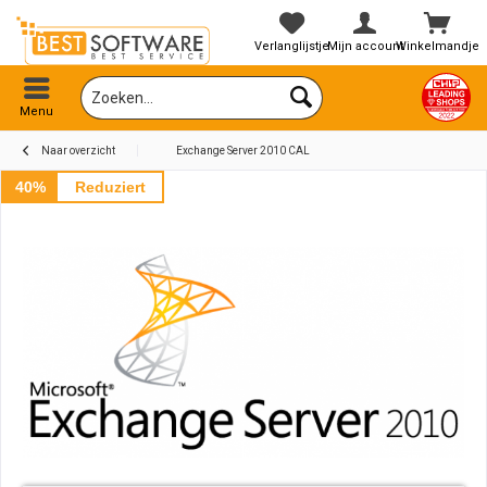
Verlanglijstje
Mijn account
Winkelmandje
Menu
Naar overzicht
Exchange Server 2010 CAL
40%
Reduziert