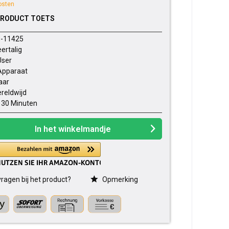
osten
PRODUCT TOETS
-11425
ertalig
User
Apparaat
jaar
reldwijd
- 30 Minuten
In het winkelmandje
ragen bij het product?
Opmerking