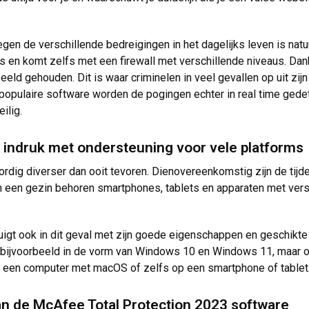
egen de verschillende bedreigingen in het dagelijks leven is natuu
s en komt zelfs met een firewall met verschillende niveaus. Da
 beeld gehouden. Dit is waar criminelen in veel gevallen op uit zi
populaire software worden de pogingen echter in real time gedete
ilig.
 indruk met ondersteuning voor vele platforms
rdig diverser dan ooit tevoren. Dienovereenkomstig zijn de tij
l in een gezin behoren smartphones, tablets en apparaten met ve
gt ook in dit geval met zijn goede eigenschappen en geschikte t
bijvoorbeeld in de vorm van Windows 10 en Windows 11, maar oo
 een computer met macOS of zelfs op een smartphone of tablet
an de McAfee Total Protection 2023 software