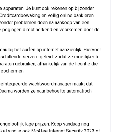
je apparaten. Je kunt ook rekenen op bijzonder
 Creditcardbewaking en veilig online bankieren
dat zonder problemen doen na aankoop van een
 de pogingen direct herkend en voorkomen door de
au bij het surfen op internet aanzienlijk. Hiervoor
hillende servers geleid, zodat ze moeilijker te
araten gebruiken, afhankelijk van de licentie die
 beschermen.
 geïntegreerde wachtwoordmanager maakt dat
s. Daarna worden ze naar behoefte automatisch
ongelooflijk lage prijzen. Koop vandaag nog
nkel vind je ook McAfee Internet Security 2023 of