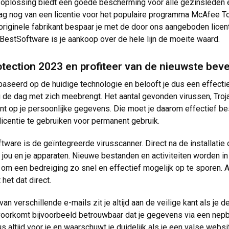
oplossing biedt een goede bescherming voor alle gezinsleden en
aag nog van een licentie voor het populaire programma McAfee T
 originele fabrikant bespaar je met de door ons aangeboden licent
j BestSoftware is je aankoop over de hele lijn de moeite waard.
otection 2023 en profiteer van de nieuwste beve
seerd op de huidige technologie en belooft je dus een effectiev
 de dag met zich meebrengt. Het aantal gevonden virussen, Tro
nt op je persoonlijke gegevens. Die moet je daarom effectief 
icentie te gebruiken voor permanent gebruik.
tware is de geïntegreerde virusscanner. Direct na de installatie
 jou en je apparaten. Nieuwe bestanden en activiteiten worden i
e om een bedreiging zo snel en effectief mogelijk op te sporen
 het dat direct.
van verschillende e-mails zit je altijd aan de veilige kant als j
voorkomt bijvoorbeeld betrouwbaar dat je gegevens via een nep
altijd voor je en waarschuwt je duidelijk als je een valse websit