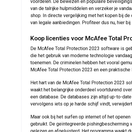
voordelen. De bewezen en populaire beveiligings
van de talrijke hulpmiddelen en verzeker je vand
shop. In directe vergelijking met het kopen bij de
van legale aanbiedingen. Profiteer dus nu, hier bi
Koop licenties voor McAfee Total Pr
De McAfee Total Protection 2023 software is geba
die het gebruik van moderne technologie vandaag
toenemen. De criminelen hebben het vooral gemu
McAfee Total Protection 2023 en een praktische l
Het hart van de McAfee Total Protection 2023 sof
waakt het belangrijke onderdeel voortdurend over
een database. De databases zijn altijd up-to-dat
vervolgens iets op je harde schijf vindt, verwijdert
Maar ook bij het surfen op internet of het openen 
gebruikt. De geïntegreerde pishingbescherming 
gelezen en afgeluisterd. Het programma waakt dus 