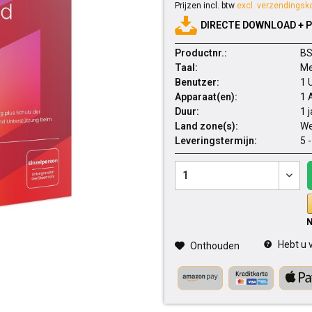
Prijzen incl. btw
excl. verzendingsk
DIRECTE DOWNLOAD + 
Productnr.:
BS
Taal:
Me
Benutzer:
1 
Apparaat(en):
1 
Duur:
1 
Land zone(s):
We
Leveringstermijn:
5 
Hebt u v
Onthouden