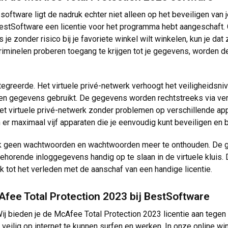
software ligt de nadruk echter niet alleen op het beveiligen van 
 BestSoftware een licentie voor het programma hebt aangeschaft.
 je zonder risico bij je favoriete winkel wilt winkelen, kun je 
criminelen proberen toegang te krijgen tot je gegevens, worden
egreerde. Het virtuele privé-netwerk verhoogt het veiligheidsnive
en gegevens gebruikt. De gegevens worden rechtstreeks via versc
 het virtuele privé-netwerk zonder problemen op verschillende app
n er maximaal vijf apparaten die je eenvoudig kunt beveiligen en
ook geen wachtwoorden en wachtwoorden meer te onthouden. De
jbehorende inloggegevens handig op te slaan in de virtuele klui
 tot het verleden met de aanschaf van een handige licentie
.
Afee Total Protection 2023 bij BestSoftware
ij bieden je de McAfee Total Protection 2023 licentie aan tegen 
eilig op internet te kunnen surfen en werken. In onze online wi