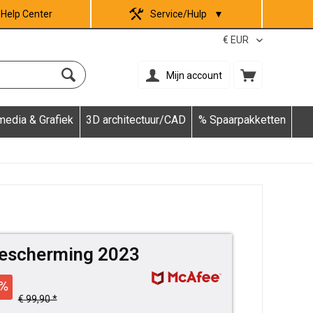
Help Center
Service/Hulp
▼
Mijn account
media & Grafiek
3D architectuur/CAD
% Spaarpakketten
Bescherming 2023
€ 99,90 *