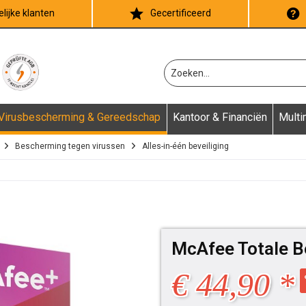
lijke klanten
Gecertificeerd
Virusbescherming & Gereedschap
Kantoor & Financiën
Multi
Bescherming tegen virussen
Alles-in-één beveiliging
McAfee Totale 
€ 44,90 *