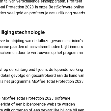
 tal van verschillende eindapparaten. Profiteer
otal Protection 2023 in onze BestSoftware online
ies veel geld en profiteer je natuurlijk nog steeds
iligingstechnologie
e bestrijding van de talloze gevaren en risico's
jaanse paarden of aanvalsmethoden blijft immers
beschermen door te vertrouwen op het programma
 of op de achtergrond tijdens de lopende werking
n detail gevolgd en gecontroleerd aan de hand van
. Als het programma McAfee Total Protection 2023
e de McAfee Total Protection 2023 software
bericht of een bijbehorende website worden
e wilt oproepen of een gevaarlijke bijlage bij een