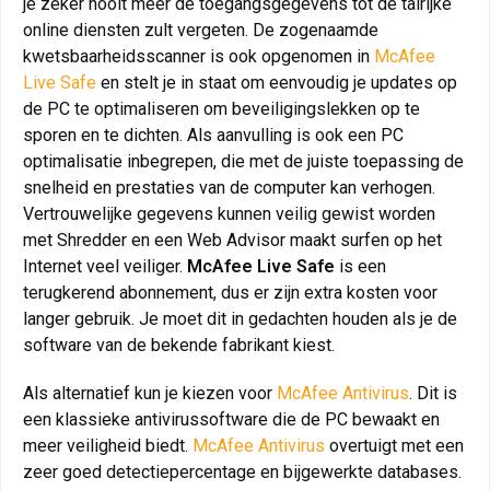
je zeker nooit meer de toegangsgegevens tot de talrijke
online diensten zult vergeten. De zogenaamde
kwetsbaarheidsscanner is ook opgenomen in
McAfee
Live Safe
en stelt je in staat om eenvoudig je updates op
de PC te optimaliseren om beveiligingslekken op te
sporen en te dichten. Als aanvulling is ook een PC
optimalisatie inbegrepen, die met de juiste toepassing de
snelheid en prestaties van de computer kan verhogen.
Vertrouwelijke gegevens kunnen veilig gewist worden
met Shredder en een Web Advisor maakt surfen op het
Internet veel veiliger.
McAfee Live Safe
is een
terugkerend abonnement, dus er zijn extra kosten voor
langer gebruik. Je moet dit in gedachten houden als je de
software van de bekende fabrikant kiest.
Als alternatief kun je kiezen voor
McAfee Antivirus
. Dit is
een klassieke antivirussoftware die de PC bewaakt en
meer veiligheid biedt.
McAfee Antivirus
overtuigt met een
zeer goed detectiepercentage en bijgewerkte databases.