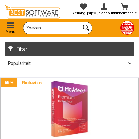
Verlanglijstje
Mijn account
Winkelmandje
Menu
Filter
55%
Reduziert