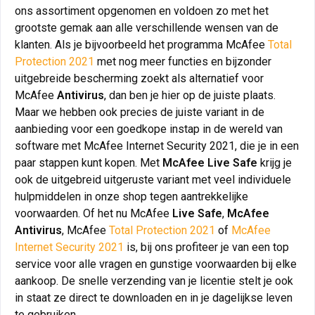
ons assortiment opgenomen en voldoen zo met het
grootste gemak aan alle verschillende wensen van de
klanten. Als je bijvoorbeeld het programma McAfee
Total
Protection 2021
met nog meer functies en bijzonder
uitgebreide bescherming zoekt als alternatief voor
McAfee
Antivirus
, dan ben je hier op de juiste plaats.
Maar we hebben ook precies de juiste variant in de
aanbieding voor een goedkope instap in de wereld van
software met McAfee Internet Security 2021, die je in een
paar stappen kunt kopen. Met
McAfee Live Safe
krijg je
ook de uitgebreid uitgeruste variant met veel individuele
hulpmiddelen in onze shop tegen aantrekkelijke
voorwaarden. Of het nu McAfee
Live Safe
,
McAfee
Antivirus
, McAfee
Total Protection 2021
of
McAfee
Internet Security 2021
is, bij ons profiteer je van een top
service voor alle vragen en gunstige voorwaarden bij elke
aankoop. De snelle verzending van je licentie stelt je ook
in staat ze direct te downloaden en in je dagelijkse leven
te gebruiken.