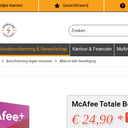
lijke klanten
Gecertificeerd
Virusbescherming & Gereedschap
Kantoor & Financiën
Multi
Bescherming tegen virussen
Alles-in-één beveiliging
McAfee Totale 
€ 24,90 *