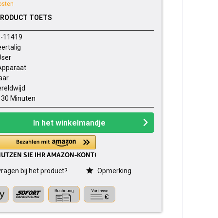
osten
PRODUCT TOETS
-11419
ertalig
User
Apparaat
jaar
reldwijd
- 30 Minuten
In het winkelmandje
ragen bij het product?
Opmerking