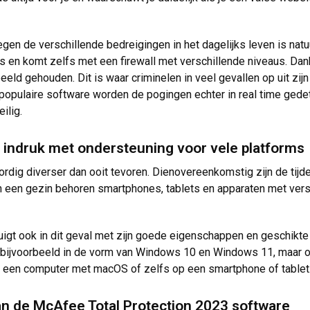
egen de verschillende bedreigingen in het dagelijks leven is natuu
s en komt zelfs met een firewall met verschillende niveaus. Da
 beeld gehouden. Dit is waar criminelen in veel gevallen op uit zi
populaire software worden de pogingen echter in real time gedete
ilig.
 indruk met ondersteuning voor vele platforms
rdig diverser dan ooit tevoren. Dienovereenkomstig zijn de tij
l in een gezin behoren smartphones, tablets en apparaten met ve
gt ook in dit geval met zijn goede eigenschappen en geschikte t
bijvoorbeeld in de vorm van Windows 10 en Windows 11, maar oo
 een computer met macOS of zelfs op een smartphone of tablet
an de McAfee Total Protection 2023 software