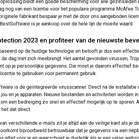
oplossing biedt een goede bescherming voor alle gezinsleden en
aag nog van een licentie voor het populaire programma McAfee T
 originele fabrikant bespaar je met de door ons aangeboden licent
j BestSoftware is je aankoop over de hele lijn de moeite waard.
otection 2023 en profiteer van de nieuwste beve
seerd op de huidige technologie en belooft je dus een effectiev
 de dag met zich meebrengt. Het aantal gevonden virussen, Tro
nt op je persoonlijke gegevens. Die moet je daarom effectief 
icentie te gebruiken voor permanent gebruik.
tware is de geïntegreerde virusscanner. Direct na de installatie
 jou en je apparaten. Nieuwe bestanden en activiteiten worden i
e om een bedreiging zo snel en effectief mogelijk op te sporen
 het dat direct.
van verschillende e-mails zit je altijd aan de veilige kant als j
voorkomt bijvoorbeeld betrouwbaar dat je gegevens via een nep
altijd voor je en waarschuwt je duidelijk als je een valse websit