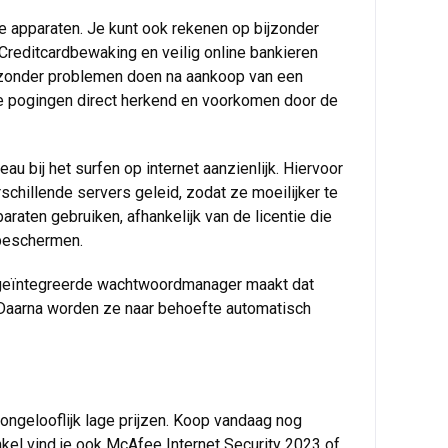
je apparaten. Je kunt ook rekenen op bijzonder
 Creditcardbewaking en veilig online bankieren
dat zonder problemen doen na aankoop van een
 de pogingen direct herkend en voorkomen door de
au bij het surfen op internet aanzienlijk. Hiervoor
hillende servers geleid, zodat ze moeilijker te
araten gebruiken, afhankelijk van de licentie die
 beschermen.
 geïntegreerde wachtwoordmanager maakt dat
s. Daarna worden ze naar behoefte automatisch
ongelooflijk lage prijzen. Koop vandaag nog
nkel vind je ook McAfee Internet Security 2023 of