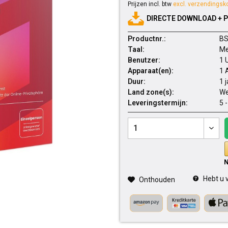
Prijzen incl. btw
excl. verzendingsk
DIRECTE DOWNLOAD + 
Productnr.:
BS
Taal:
Me
Benutzer:
1 
Apparaat(en):
1 
Duur:
1 
Land zone(s):
We
Leveringstermijn:
5 
Hebt u v
Onthouden