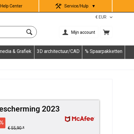
Help Center
Service/Hulp
▼
Mijn account
media & Grafiek
3D architectuur/CAD
% Spaarpakketten
Bescherming 2023
€ 55,90 *