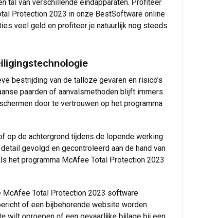
 tal van verschillende eindapparaten. Profiteer
otal Protection 2023 in onze BestSoftware online
ies veel geld en profiteer je natuurlijk nog steeds
iligingstechnologie
e bestrijding van de talloze gevaren en risico's
jaanse paarden of aanvalsmethoden blijft immers
beschermen door te vertrouwen op het programma
 of op de achtergrond tijdens de lopende werking
n detail gevolgd en gecontroleerd aan de hand van
. Als het programma McAfee Total Protection 2023
e de McAfee Total Protection 2023 software
bericht of een bijbehorende website worden
e wilt oproepen of een gevaarlijke bijlage bij een