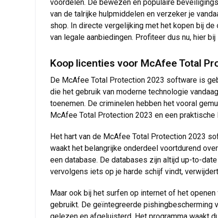
voordelen. De bewezen en populaire beveiligings
van de talrijke hulpmiddelen en verzeker je vand
shop. In directe vergelijking met het kopen bij de
van legale aanbiedingen. Profiteer dus nu, hier bi
Koop licenties voor McAfee Total Pr
De McAfee Total Protection 2023 software is geba
die het gebruik van moderne technologie vandaag
toenemen. De criminelen hebben het vooral gemu
McAfee Total Protection 2023 en een praktische l
Het hart van de McAfee Total Protection 2023 sof
waakt het belangrijke onderdeel voortdurend over
een database. De databases zijn altijd up-to-dat
vervolgens iets op je harde schijf vindt, verwijdert
Maar ook bij het surfen op internet of het openen 
gebruikt. De geïntegreerde pishingbescherming 
gelezen en afgeluisterd. Het programma waakt dus 