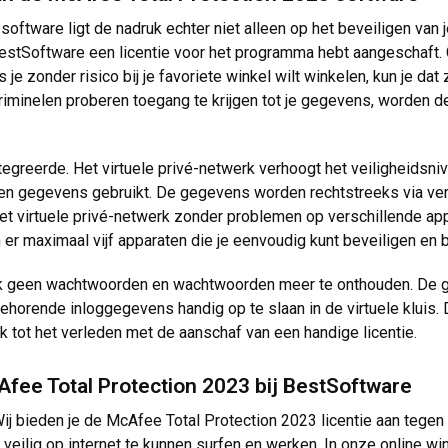
software ligt de nadruk echter niet alleen op het beveiligen van 
 BestSoftware een licentie voor het programma hebt aangeschaft.
 je zonder risico bij je favoriete winkel wilt winkelen, kun je 
criminelen proberen toegang te krijgen tot je gegevens, worden
egreerde. Het virtuele privé-netwerk verhoogt het veiligheidsnive
en gegevens gebruikt. De gegevens worden rechtstreeks via versc
 het virtuele privé-netwerk zonder problemen op verschillende app
n er maximaal vijf apparaten die je eenvoudig kunt beveiligen en
ook geen wachtwoorden en wachtwoorden meer te onthouden. De
jbehorende inloggegevens handig op te slaan in de virtuele klui
 tot het verleden met de aanschaf van een handige licentie
.
Afee Total Protection 2023 bij BestSoftware
ij bieden je de McAfee Total Protection 2023 licentie aan tegen 
eilig op internet te kunnen surfen en werken. In onze online wi