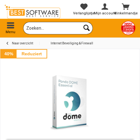
Verlanglijstje
Mijn account
Winkelmandje
Menu
Naar overzicht
Internet Beveiliging & Firewall
40%
Reduziert