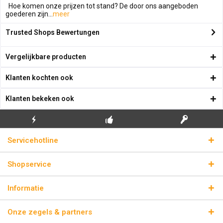
Hoe komen onze prijzen tot stand? De door ons aangeboden
goederen zijn...
meer
Trusted Shops Bewertungen
Vergelijkbare producten
Klanten kochten ook
Klanten bekeken ook
GRATIS EERSTE
ECHTE
BLIKSEMVERZENDING
Servicehotline
INSTALLATIE
LICENTIESLEUTELS
Shopservice
Informatie
Onze zegels & partners