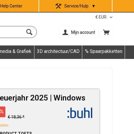
Help Center
Service/Hulp
▼
Mijn account
media & Grafiek
3D architectuur/CAD
% Spaarpakketten
teuerjahr 2025 | Windows
€ 18,36 *
osten
PRODUCT TOETS