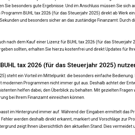
rzielen Sie besonders gute Ergebnisse. Und im Anschluss müssen Sie sic
Programm BUHL tax 2026 (für das Steuerjahr 2025) direkt ab Werk eine 
r Sekunden und besonders sicher an das zuständige Finanzamt. Durch 
auch nach dem Kauf einer Lizenz für BUHL tax 2026 (für das Steuerjahr
eben sollten, erhalten Sie hierzu kostenfrei und direkt Updates für Ih
 BUHL tax 2026 (für das Steuerjahr 2025) nutze
25) steht ein Vorteil im Mittelpunkt: die besonders einfache Bedienung
mit modernen Programmen nicht immer gut aus. Deshalb achtet der Entw
sistenten helfen dabei, den Überblick zu behalten. Mit gezielten Fragen
lärung bei Ihrem Finanzamt einreichen können.
d passt im Hintergrund immer auf. Während der Eingaben ermittelt das 
e Fehler werden deshalb direkt erkannt, markiert und Vorschläge zur Pr
ergrund zeigt Ihnen übersichtlich den aktuellen Stand. Dies vermeid