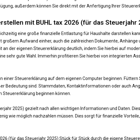
erfügung, außerdem können Sie direkt mit der Anfertigung Ihrer Steuere
erstellen mit BUHL tax 2026 (für das Steuerjahr
ichzeitig eine große finanzielle Entlastung für Haushalte darstellen k
 mit großem Aufwand einher, auch die zahlreichen Dokumente, Anhänge 
beit an der eigenen Steuererklärung deutlich, indem Sie hierbei auf m
ine sehr gute Wahl. Immerhin profitieren Sie hierbei von integrierten Ass
llen einer Steuererklärung auf dem eigenen Computer beginnen. Füttern 
roßer Bedeutung sind. Stammdaten, Kontaktinformationen oder auch An
en Steuererklärung beginnen können.
erjahr 2025) gezielt nach allen wichtigen Informationen und Daten. Dies 
wenig wie möglich nachzahlen müssen. Dies sorgt für finanzielle Vorteil
2026 (für das Steuerjahr 2025) Stück für Stück durch die eigene Steuere