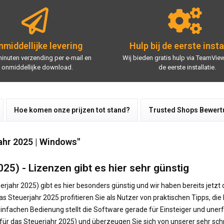
middellijke levering
Hulp bij de eerste insta
minuten verzending per e-mail en
Wij bieden gratis hulp via TeamView
onmiddellijke download.
de eerste installatie.
Hoe komen onze prijzen tot stand?
Trusted Shops Bewer
ahr 2025 | Windows"
25) - Lizenzen gibt es hier sehr günstig
erjahr 2025) gibt es hier besonders günstig und wir haben bereits jetz
as Steuerjahr 2025 profitieren Sie als Nutzer von praktischen Tipps, di
infachen Bedienung stellt die Software gerade für Einsteiger und unerf
(für das Steuerjahr 2025) und überzeugen Sie sich von unserer sehr sch