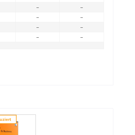
–
–
–
–
–
–
–
–
uziert