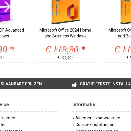
DF Advanced
Microsoft Office 2024 Home
Microsoft O
ndows
and Business Windows
and Bu
90 *
€ 119,90 *
€ 11
0 *
€ 199,90 *
€ 
SLAANBARE PRIJZEN
GRATIS EERSTE INSTALLA
vice
Informatie
e klanten
Algemene voorwaarden
ter
Cookie-Einstellungen