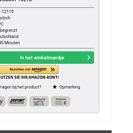
-12110
utsch
PC
begrenzt
utschland
30 Minuten
In het winkelmandje
ragen bij het product?
Opmerking