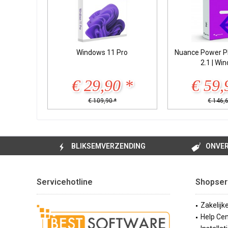
Windows 11 Pro
Nuance Power P
2.1 | Wi
€ 29,90 *
€ 59,
€ 109,90 *
€ 146,6
BLIKSEMVERZENDING
ONVER
Servicehotline
Shopser
Zakelijk
Help Cen