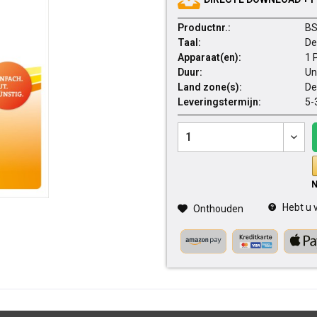
Productnr.:
BS
Taal:
De
Apparaat(en):
1 
Duur:
Un
Land zone(s):
De
Leveringstermijn:
5-
Hebt u v
Onthouden