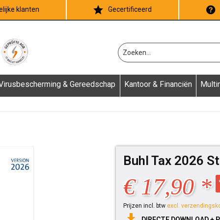
lijke klanten
Gecertificeerd
Virusbescherming & Gereedschap
Kantoor & Financiën
Multi
Buhl Tax 2026 S
€ 17,90 *
Prijzen incl. btw
excl. verzendingsk
DIRECTE DOWNLOAD + 