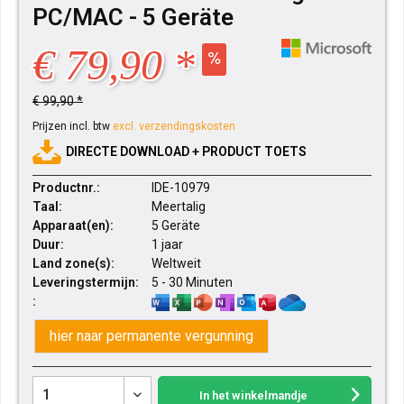
PC/MAC - 5 Geräte
€ 79,90 *
€ 99,90 *
Prijzen incl. btw
excl. verzendingskosten
DIRECTE DOWNLOAD + PRODUCT TOETS
Productnr.:
IDE-10979
Taal:
Meertalig
Apparaat(en):
5 Geräte
Duur:
1 jaar
Land zone(s):
Weltweit
Leveringstermijn:
5 - 30 Minuten
:
hier naar permanente vergunning
In het winkelmandje