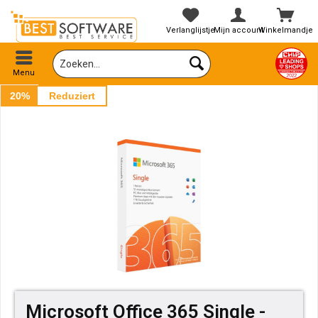
Verlanglijstje
Mijn account
Winkelmandje
Menu
20%
Reduziert
Microsoft Office 365 Single -