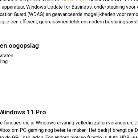
e apparatuur, Windows Update for Business, ondersteuning voor 
lication Guard (WDAG) en geavanceerde mogelijkheden voor rem
 je een efficiënt, gebruiksvriendelijk en modern besturingssyst
een oogopslag
araten
ling
n Windows 11 Pro
functies die je Windows ervaring volledig zullen veranderen. D
t Xbox om PC-gaming nog beter te maken. Het bedrijf brengt de 
n de GPU kan laden. Een andere nieuwe functie is Auto HDR, wa