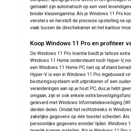
gemaakt zijn automatisch op een veel levendiger
breder kleurengamma. Als je Windows 11 Pro koop
vensters en herstelt de precieze opstelling na 
vaak tussen de directiekamer en het kantoor moet
Koop Windows 11 Pro en profiteer va
De Windows 11 Pro licentie biedt je talloze extr
Windows 11 Home ondersteunt noch Hyper-V, noch 
een Windows 11 Home PC niet op afstand benader
Hyper-V is een in Windows 11 Pro ingebouwd virt
besturingssysteem wilt uitproberen of een ouder
veranderingen aan op je host PC, dus je hebt gee
omgaan, zijn er ook enkele extra beveiligingsfu
geleverd met Windows Informatiebeveiliging (WIP
derden delen. Omdat het rechtstreeks in Windows
zakelijke gegevens op één toestel scheiden. Als
persoonlijke gegevens eronder lijden. Windows 
tegelijk kunnen instellen. Als je Windows 11 Pro