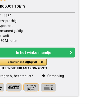
PRODUCT TOETS
E-11162
rhsprachig
Apparaat
rmanent geldig
ltweit
- 30 Minuten
In het winkelmandje
ragen bij het product?
Opmerking