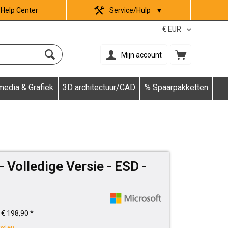
Help Center
Service/Hulp
▼
Mijn account
media & Grafiek
3D architectuur/CAD
% Spaarpakketten
 Volledige Versie - ESD -
€ 198,90 *
osten