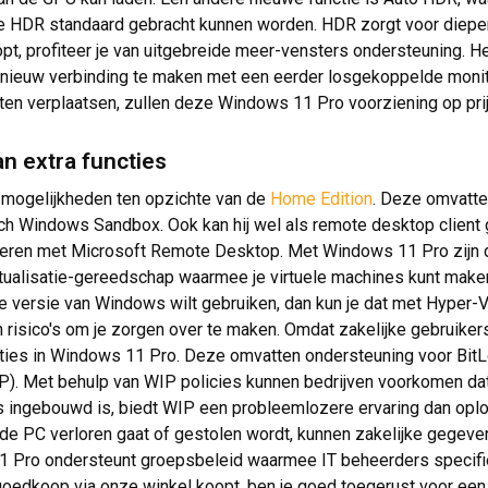
e HDR standaard gebracht kunnen worden. HDR zorgt voor dieper 
t, profiteer je van uitgebreide meer-vensters ondersteuning. H
opnieuw verbinding te maken met een eerder losgekoppelde monit
en verplaatsen, zullen deze Windows 11 Pro voorziening op prij
n extra functies
a mogelijkheden ten opzichte van de
Home Edition
. Deze omvatte
Windows Sandbox. Ook kan hij wel als remote desktop client geb
en met Microsoft Remote Desktop. Met Windows 11 Pro zijn dez
ualisatie-gereedschap waarmee je virtuele machines kunt maken
e versie van Windows wilt gebruiken, dan kun je dat met Hyper-
n risico's om je zorgen over te maken. Omdat zakelijke gebruiker
ncties in Windows 11 Pro. Deze omvatten ondersteuning voor Bit
). Met behulp van WIP policies kunnen bedrijven voorkomen dat
 ingebouwd is, biedt WIP een probleemlozere ervaring dan oplo
 de PC verloren gaat of gestolen wordt, kunnen zakelijke gegev
11 Pro ondersteunt groepsbeleid waarmee IT beheerders specifi
 goedkoop via onze winkel koopt, ben je goed toegerust voor een