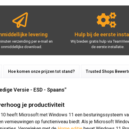
middellijke levering
Hulp bij de eerste insta
minuten verzending per e-mail en
Wij bieden gratis hulp via TeamView
onmiddellijke download.
de eerste installatie.
Hoe komen onze prijzen tot stand?
Trusted Shops Bewer
edige Versie - ESD - Spaans"
rhoog je productiviteit
10 heeft Microsoft met Windows 11 een besturingssysteem van
en vernieuwingen op functieniveau biedt. Als je Microsoft Window
anisaties. Vergeleken met de
Home editie
bevat Windows 11 Pro 