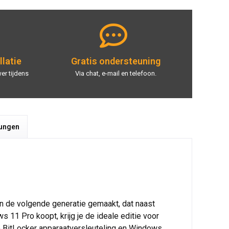
llatie
Gratis ondersteuning
er tijdens
Via chat, e-mail en telefoon.
tungen
 de volgende generatie gemaakt, dat naast
s 11 Pro koopt, krijg je de ideale editie voor
BitLocker apparaatversleuteling en Windows