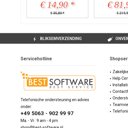
€ 14,90 *
€ 81,
€ 35,80 *
€ 219,9
BLIKSEMVERZENDING
ONVER
Servicehotline
Shopser
Zakelijk
Help Cen
Installat
Contact
Onderste
Telefonische ondersteuning en advies
Teamvi
onder:
Telefoni
+49 5063 - 902 99 97
Ma. - Vr.: 9 am - 4 pm
shop@best-software.nl