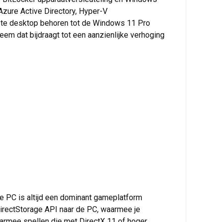
Azure Active Directory, Hyper-V
ote desktop behoren tot de Windows 11 Pro
eem dat bijdraagt tot een aanzienlijke verhoging
e PC is altijd een dominant gameplatform
DirectStorage API naar de PC, waarmee je
armee spellen die met DirectX 11 of hoger