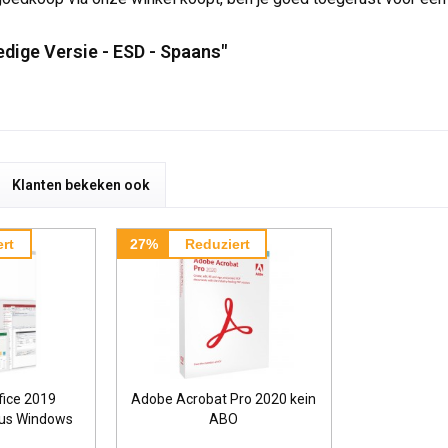
edige Versie - ESD - Spaans"
Klanten bekeken ook
rt
27%
Reduziert
fice 2019
Adobe Acrobat Pro 2020 kein
lus Windows
ABO