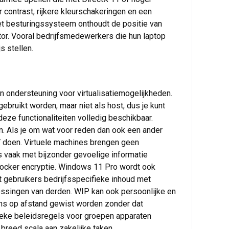
contrast, rijkere kleurschakeringen en een
et besturingssysteem onthoudt de positie van
or. Vooral bedrijfsmedewerkers die hun laptop
s stellen.
n ondersteuning voor virtualisatiemogelijkheden.
ruikt worden, maar niet als host, dus je kunt
e functionaliteiten volledig beschikbaar.
. Als je om wat voor reden dan ook een ander
V doen. Virtuele machines brengen geen
s vaak met bijzonder gevoelige informatie
Locker encryptie. Windows 11 Pro wordt ook
 gebruikers bedrijfsspecifieke inhoud met
ssingen van derden. WIP kan ook persoonlijke en
ens op afstand gewist worden zonder dat
eke beleidsregels voor groepen apparaten
 breed scala aan zakelijke taken