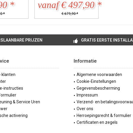
90 *
vanaf € 497,90 *
0 *
€ 679,90 *
SLAANBARE PRIJZEN
GRATIS EERSTE INSTALLA
vice
Informatie
e klanten
Algemene voorwaarden
ter
Cookie-Einstellungen
ie-instructies
Gegevensbescherming
formulier
Impressum
uning & Service Uren
Verzend- en betalingsvoorwa
ewer
Over ons
sche activering
Herroepingsrecht & formulier
Certificaten en zegels