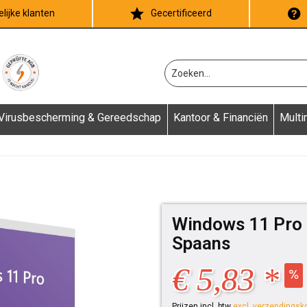
lijke klanten
Gecertificeerd
Virusbescherming & Gereedschap
Kantoor & Financiën
Multi
Windows 11 Pro -
Spaans
€ 5,83 *
Prijzen incl. btw
excl. verzendingsk