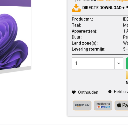
DIRECTE DOWNLOAD + 
Productnr.:
ID
Taal:
Me
Apparaat(en):
1 
Duur:
Pe
Land zone(s):
We
Leveringstermijn:
5 
Hebt u v
Onthouden