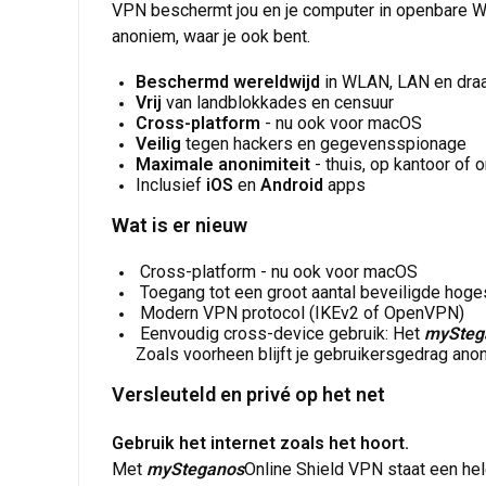
VPN beschermt jou en je computer in openbare WLAN's
anoniem, waar je ook bent.
Beschermd wereldwijd
in WLAN, LAN en dra
Vrij
van landblokkades en censuur
Cross-platform
- nu ook voor macOS
Veilig
tegen hackers en gegevensspionage
Maximale anonimiteit
- thuis, op kantoor of
Inclusief
iOS
en
Android
apps
Wat is er nieuw
Cross-platform - nu ook voor macOS
Toegang tot een groot aantal beveiligde hog
Modern VPN protocol (IKEv2 of OpenVPN)
Eenvoudig cross-device gebruik: Het
mySteg
Zoals voorheen blijft je gebruikersgedrag an
Versleuteld en privé op het net
Gebruik het internet zoals het hoort.
Met
mySteganos
Online Shield VPN staat een hel