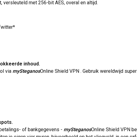
 versleuteld met 256-bit AES, overal en altijd.
witter*
blokkeerde inhoud.
ol via
mySteganos
Online Shield VPN . Gebruik wereldwijd supe
spots.
 betalings- of bankgegevens -
mySteganos
Online Shield VPN be
n je eigen vier muren, bijvoorbeeld op het vliegveld, in een caf