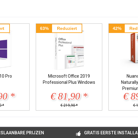
rt
63%
Reduziert
42%
Red
10 Pro
Microsoft Office 2019
Nuan
Professional Plus Windows
Naturall
Premiu
90 *
€ 81,90 *
€ 8
0 *
€ 219,90 *
€ 
SLAANBARE PRIJZEN
GRATIS EERSTE INSTALLA