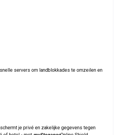
rsnelle servers om landblokkades te omzeilen en
schermt je privé en zakelijke gegevens tegen
é of hotel - met
mySteganos
Online Shield