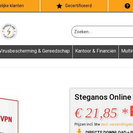
lijke klanten
Gecertificeerd
Virusbescherming & Gereedschap
Kantoor & Financiën
Multi
Steganos Online
€ 21,85 *
Prijzen incl. btw
excl. verzendingsk
DIRECTE DOWNLOAD + 