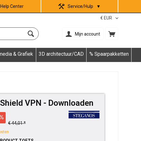
Help Center
Service/Hulp
▼
Mijn account
media & Grafiek
3D architectuur/CAD
% Spaarpakketten
 Shield VPN - Downloaden
€ 44,01 *
osten
PRODUCT TOETS