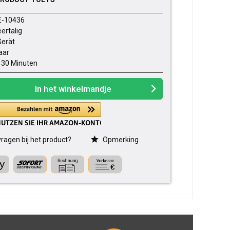
E-10436
ertalig
Gerät
jaar
- 30 Minuten
In het winkelmandje
ragen bij het product?
Opmerking