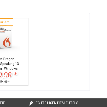
uziert
ce Dragon
ySpeaking 13
m | Windows
9,90 *
154,69 *
TIE
ECHTE LICENTIESLEUTELS