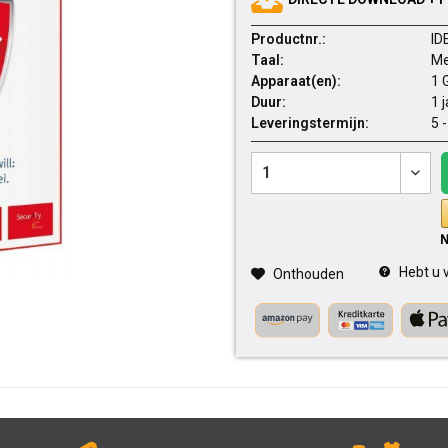
Productnr.:
ID
Taal:
Me
Apparaat(en):
1 
Duur:
1 
Leveringstermijn:
5 
Hebt u v
Onthouden