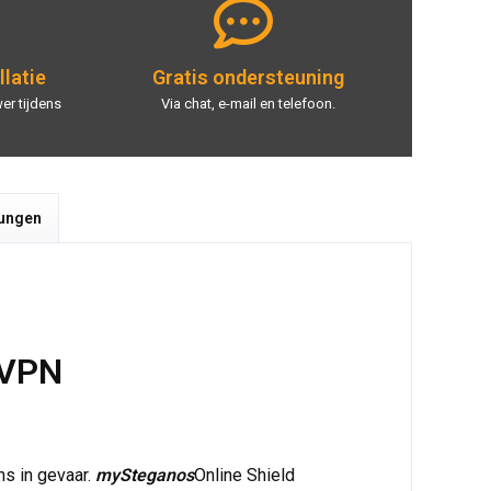
llatie
Gratis ondersteuning
er tijdens
Via chat, e-mail en telefoon.
tungen
 VPN
ns in gevaar.
mySteganos
Online Shield