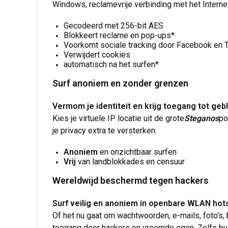
Windows, reclamevrije verbinding met het Internet,
Gecodeerd met 256-bit AES
Blokkeert reclame en pop-ups*
Voorkomt sociale tracking door Facebook en T
Verwijdert cookies
automatisch na het surfen*
Surf anoniem en zonder grenzen
Vermom je identiteit en krijg toegang tot ge
Kies je virtuele IP locatie uit de grote
Steganos
po
je privacy extra te versterken.
Anoniem
en onzichtbaar surfen
Vrij
van landblokkades en censuur
Wereldwijd beschermd tegen hackers
Surf veilig en anoniem in openbare WLAN hot
Of het nu gaat om wachtwoorden, e-mails, foto's,
toegang door hackers en vreemde ogen. Zelfs buite