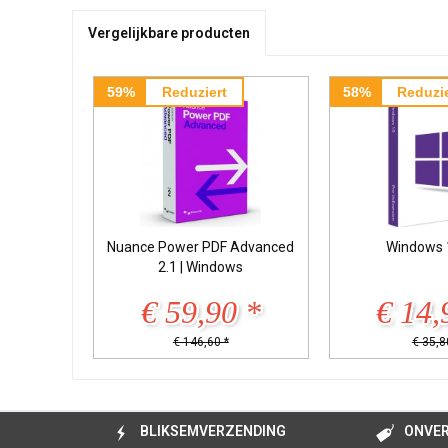
Vergelijkbare producten
59%
Reduziert
58%
Reduzie
Nuance Power PDF Advanced
Windows 
2.1 | Windows
€ 59,90 *
€ 14,
€ 146,60 *
€ 35,8
BLIKSEMVERZENDING
ONVER