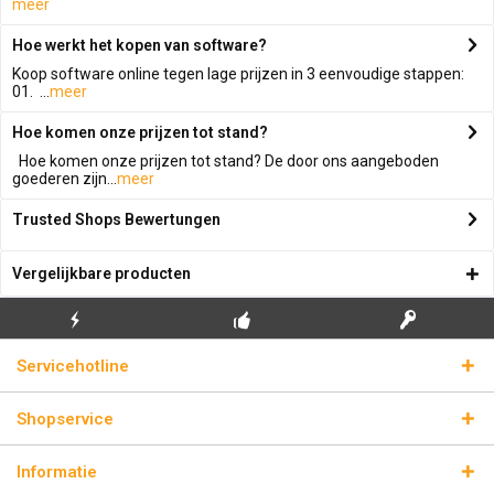
meer
Hoe werkt het kopen van software?
Koop software online tegen lage prijzen in 3 eenvoudige stappen:
01. ...
meer
Hoe komen onze prijzen tot stand?
Hoe komen onze prijzen tot stand? De door ons aangeboden
goederen zijn...
meer
Trusted Shops Bewertungen
Vergelijkbare producten
GRATIS EERSTE
ECHTE
BLIKSEMVERZENDING
Servicehotline
INSTALLATIE
LICENTIESLEUTELS
Shopservice
Informatie