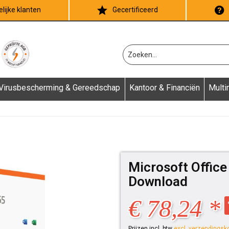
lijke klanten
Gecertificeerd
Virusbescherming & Gereedschap
Kantoor & Financiën
Multi
Microsoft Offic
Download
€ 78,24 *
Prijzen incl. btw
excl. verzendingsk