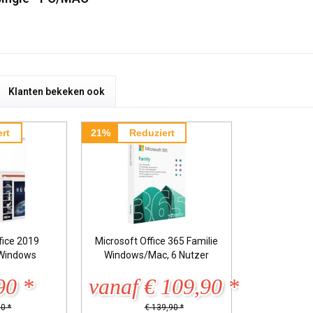
Klanten bekeken ook
rt
21%
Reduziert
fice 2019
Microsoft Office 365 Familie
Windows
Windows/Mac, 6 Nutzer
90 *
vanaf € 109,90 *
0 *
€ 139,90 *