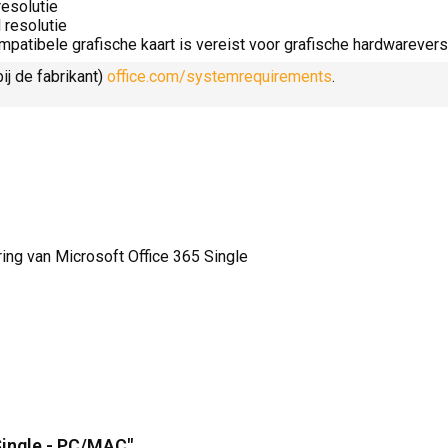
resolutie
 resolutie
patibele grafische kaart is vereist voor grafische hardwareversn
ij de fabrikant)
office.com/systemrequirements
.
ring van Microsoft Office 365 Single
Single - PC/MAC"