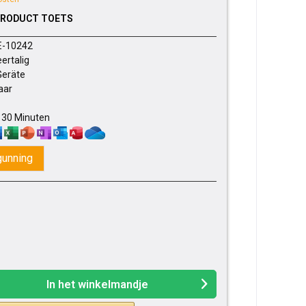
PRODUCT TOETS
E-10242
ertalig
Geräte
jaar
- 30 Minuten
gunning
In het winkelmandje