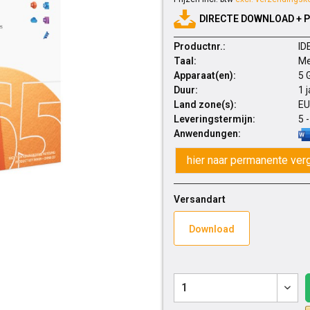
DIRECTE DOWNLOAD + 
Productnr.:
ID
Taal:
Me
Apparaat(en):
5 
Duur:
1 
Land zone(s):
EU
Leveringstermijn:
5 
Anwendungen:
hier naar permanente ver
Versandart
Download