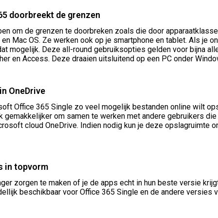
 365 doorbreekt de grenzen
orpen om de grenzen te doorbreken zoals die door apparaatklas
en Mac OS. Ze werken ook op je smartphone en tablet. Als je o
at mogelijk. Deze all-round gebruiksopties gelden voor bijna alle
blisher en Access. Deze draaien uitsluitend op een PC onder Wind
 in OneDrive
osoft Office 365 Single zo veel mogelijk bestanden online wilt op
ok gemakkelijker om samen te werken met andere gebruikers die f
osoft cloud OneDrive. Indien nodig kun je deze opslagruimte ona
ps in topvorm
nger zorgen te maken of je de apps echt in hun beste versie krijg
ddellijk beschikbaar voor Office 365 Single en de andere versie