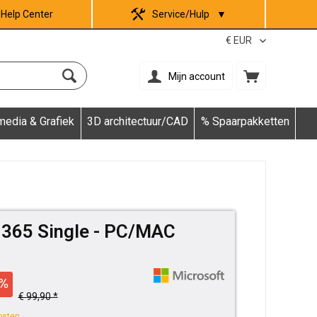
Help Center
Service/Hulp
▼
Mijn account
media & Grafiek
3D architectuur/CAD
% Spaarpakketten
e 365 Single - PC/MAC
€ 99,90 *
osten