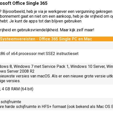
osoft Office Single 365
 Bijvoorbeeld, heb je via je werkgever een vergunning gekregen 
nnement gaat en niet om een aankoop, heb je de vrijheid om op
hebt. Je kunt de apps tot dan blijven gebruiken
ijheid en gebruiksvriendelijkheid. Maar kijk zelf maar!
Systeemvereisten - Office 365 Single PC en Mac
 x86 of x64 processor met SSE2 instructieset
dows 8, Windows 7 met Service Pack 1, Windows 10 Server, W
ows Server 2008 R2
 nieuwste versies van macOS. Als er een nieuwe grote versie ui
ige versies.
; 4 GB RAM (64 bit)
schijfruimte
re harde schijfruimte in HFS+ formaat (ook bekend als Mac OS 