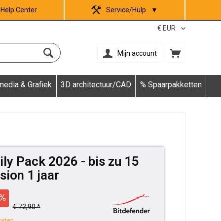
Help Center
Service/Hulp
▼
Mijn account
media & Grafiek
3D architectuur/CAD
% Spaarpakketten
ly Pack 2026 - bis zu 15
sion 1 jaar
€ 72,90 *
osten