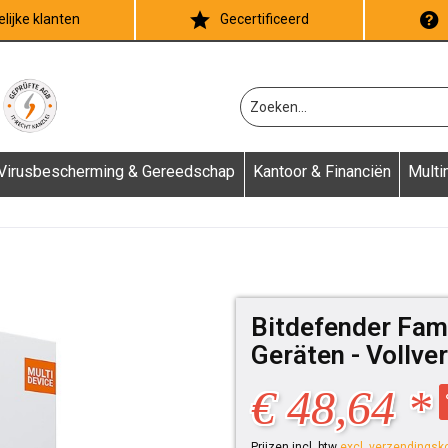
lijke klanten
Gecertificeerd
Virusbescherming & Gereedschap
Kantoor & Financiën
Multi
Bitdefender Fami
Geräten - Vollver
€ 48,64 *
Prijzen incl. btw
excl. verzendingsk