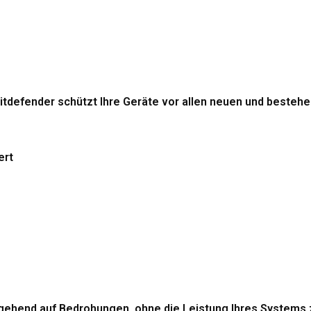
itdefender schützt Ihre Geräte vor allen neuen und beste
ert
gehend auf Bedrohungen, ohne die Leistung Ihres Systems 