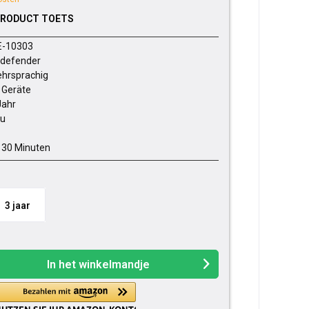
PRODUCT TOETS
E-10303
tdefender
hrsprachig
 Geräte
Jahr
u
- 30 Minuten
3 jaar
In het winkelmandje