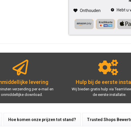
Hebt u v
Onthouden
middellijke levering
Hulp bij de eerste insta
minuten verzending per e-mail en
Wij bieden gratis hulp via TeamView
onmiddellijke download.
de eerste installatie.
Hoe komen onze prijzen tot stand?
Trusted Shops Bewer