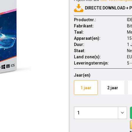
DIRECTE DOWNLOAD + 
Productnr.:
ID
Fabrikant:
Bi
Taal:
Me
Apparaat(en):
15
Duur:
1 
Staat:
Ne
Land zone(s):
EU
Leveringstermijn:
5 
Jaar(en)
1 jaar
2 jaar