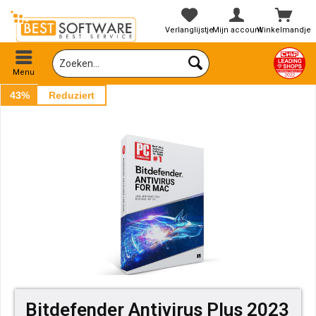
Verlanglijstje
Mijn account
Winkelmandje
Menu
43%
Reduziert
Bitdefender Antivirus Plus 2023