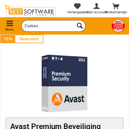
Verlanglijstje
Mijn account
Winkelmandje
Menu
71%
Reduziert
Avast Premium Beveiliging