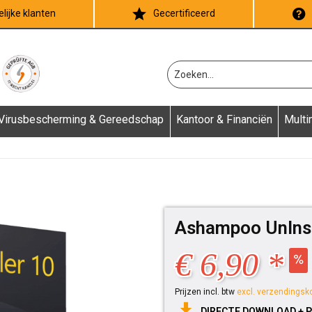
lijke klanten
Gecertificeerd
Virusbescherming & Gereedschap
Kantoor & Financiën
Multi
Ashampoo UnInst
€ 6,90 *
Prijzen incl. btw
excl. verzendingsk
DIRECTE DOWNLOAD + 