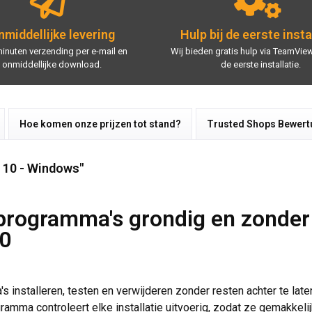
middellijke levering
Hulp bij de eerste insta
minuten verzending per e-mail en
Wij bieden gratis hulp via TeamView
onmiddellijke download.
de eerste installatie.
Hoe komen onze prijzen tot stand?
Trusted Shops Bewer
 10 - Windows"
programma's grondig en zonde
10
nstalleren, testen en verwijderen zonder resten achter te laten
ramma controleert elke installatie uitvoerig, zodat ze gemakkeli