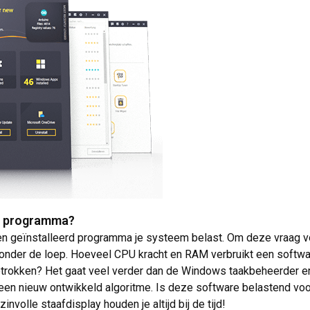
rd programma?
een geïnstalleerd programma je systeem belast. Om deze vraag v
der de loep. Hoeveel CPU kracht en RAM verbruikt een software,
etrokken? Het gaat veel verder dan de Windows taakbeheerder e
een nieuw ontwikkeld algoritme. Is deze software belastend vo
nvolle staafdisplay houden je altijd bij de tijd!