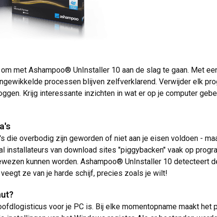
om met Ashampoo® UnInstaller 10 aan de slag te gaan. Met een in
 ingewikkelde processen blijven zelfverklarend. Verwijder elk pr
gen. Krijg interessante inzichten in wat er op je computer gebe
a's
die overbodig zijn geworden of niet aan je eisen voldoen - maa
ral installateurs van download sites "piggybacken" vaak op pro
ezen kunnen worden. Ashampoo® UnInstaller 10 detecteert deze
eegt ze van je harde schijf, precies zoals je wilt!
nut?
ofdlogisticus voor je PC is. Bij elke momentopname maakt het p