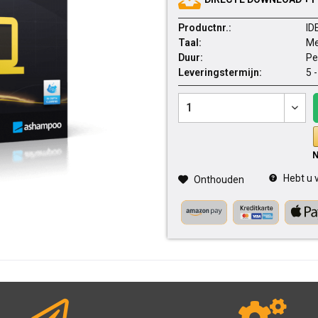
Productnr.:
ID
Taal:
Me
Duur:
Pe
Leveringstermijn:
5 
Hebt u v
Onthouden