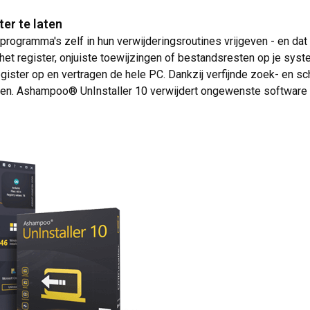
er te laten
rogramma's zelf in hun verwijderingsroutines vrijgeven - en dat
in het register, onjuiste toewijzingen of bestandsresten op je sy
 register op en vertragen de hele PC. Dankzij verfijnde zoek- 
en. Ashampoo® UnInstaller 10 verwijdert ongewenste software t