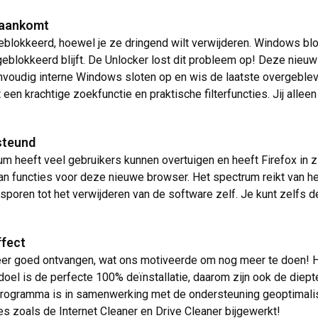
 aankomt
okkeerd, hoewel je ze dringend wilt verwijderen. Windows blok
t geblokkeerd blijft. De Unlocker lost dit probleem op! Deze nie
nvoudig interne Windows sloten op en wis de laatste overgebleve
een krachtige zoekfunctie en praktische filterfuncties. Jij allee
steund
heeft veel gebruikers kunnen overtuigen en heeft Firefox in zij
an functies voor deze nieuwe browser. Het spectrum reikt van 
fsporen tot het verwijderen van de software zelf. Je kunt zelfs
ffect
r goed ontvangen, wat ons motiveerde om nog meer te doen! H
el is de perfecte 100% deïnstallatie, daarom zijn ook de dieptere
rogramma is in samenwerking met de ondersteuning geoptimalise
les zoals de Internet Cleaner en Drive Cleaner bijgewerkt!