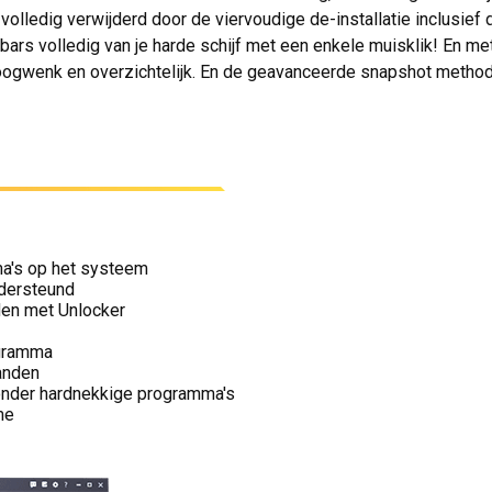
lledig verwijderd door de viervoudige de-installatie inclusief di
rs volledig van je harde schijf met een enkele muisklik! En met
ogwenk en overzichtelijk. En de geavanceerde snapshot methode 
ma's op het systeem
dersteund
den met Unlocker
ogramma
anden
zonder hardnekkige programma's
me