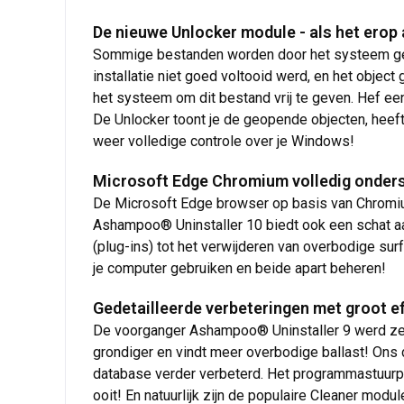
De nieuwe Unlocker module - als het erop
Sommige bestanden worden door het systeem gebl
installatie niet goed voltooid werd, en het objec
het systeem om dit bestand vrij te geven. Hef ee
De Unlocker toont je de geopende objecten, heeft 
weer volledige controle over je Windows!
Microsoft Edge Chromium volledig onder
De Microsoft Edge browser op basis van Chromium 
Ashampoo® Uninstaller 10 biedt ook een schat a
(plug-ins) tot het verwijderen van overbodige sur
je computer gebruiken en beide apart beheren!
Gedetailleerde verbeteringen met groot e
De voorganger Ashampoo® Uninstaller 9 werd zee
grondiger en vindt meer overbodige ballast! Ons do
database verder verbeterd. Het programmastuurp
ooit! En natuurlijk zijn de populaire Cleaner modu