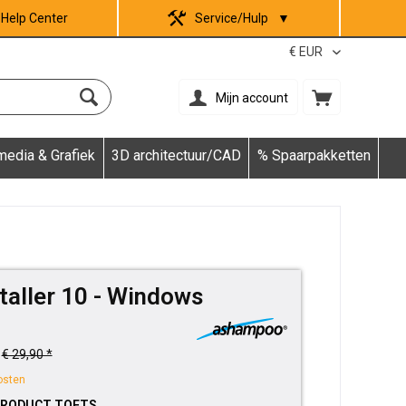
Help Center
Service/Hulp
▼
Mijn account
media & Grafiek
3D architectuur/CAD
% Spaarpakketten
aller 10 - Windows
€ 29,90 *
osten
PRODUCT TOETS