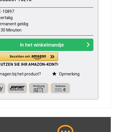
E-10897
ertalig
rmanent geldig
- 30 Minuten
In het winkelmandje
ragen bij het product?
Opmerking