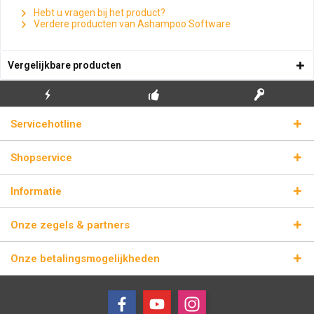
Hebt u vragen bij het product?
Verdere producten van Ashampoo Software
Vergelijkbare producten
GRATIS EERSTE
ECHTE
BLIKSEMVERZENDING
Servicehotline
INSTALLATIE
LICENTIESLEUTELS
Shopservice
Informatie
Onze zegels & partners
Onze betalingsmogelijkheden