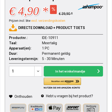
€ 4,90 *
€ 39,90 *
Prijzen incl. btw
excl. verzendingskosten
DIRECTE DOWNLOAD + PRODUCT TOETS
Productnr.:
IDE-10911
Taal:
Meertalig
Apparaat(en):
1 PC
Duur:
Permanent geldig
Leveringstermijn:
5 - 30 Minuten
In het winkelmandje
Hebt u vragen bij het product?
Onthouden