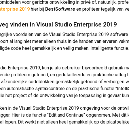
pmiddelen voor gerichte ontwikkeling in privé of, natuurlijk, pr
nterprise 2019
hier bij
BestSoftware
en profiteer tegelijk van v
eg vinden in Visual Studio Enterprise 2019
ngrijke voordelen van de Visual Studio Enterprise 2019 software
rt al lang niet meer alleen thuis in de handen van ervaren vakm
gde code heel gemakkelijk en veilig maken. Intelligente functies e
dio Enterprise 2019, kun je als gebruiker bijvoorbeeld gebruik ma
nde probleem getoond, en gedetailleerde en praktische uitleg help
n afzonderlijke codeblokken gemakkelijk getoond of verborgen 
n automatische syntaxcontrole en de praktische functie "Intelli
die het project of de ontwikkeling van je toepassing in gevaar ku
ken in de Visual Studio Enterprise 2019 omgeving voor de ontwi
er. Hier is de functie "Edit and Continue" opgenomen. Met dit k
 lopen. Dit werkt niet alleen heel gemakkelijk op de plaatselijke 