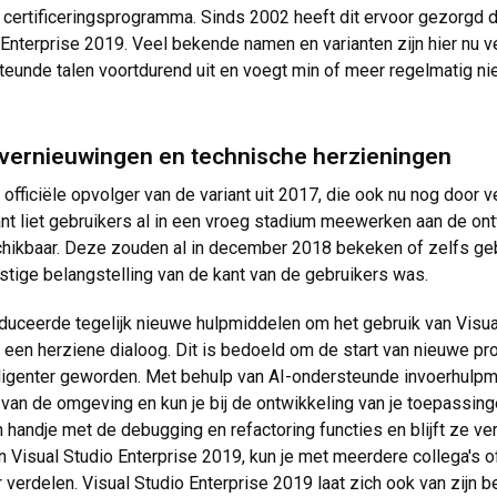
n certificeringsprogramma. Sinds 2002 heeft dit ervoor gezorgd 
Enterprise 2019. Veel bekende namen en varianten zijn hier nu v
steunde talen voortdurend uit en voegt min of meer regelmatig n
l vernieuwingen en technische herzieningen
officiële opvolger van de variant uit 2017, die ook nu nog door v
rikant liet gebruikers al in een vroeg stadium meewerken aan de 
schikbaar. Deze zouden al in december 2018 bekeken of zelfs geb
tige belangstelling van de kant van de gebruikers was.
duceerde tegelijk nieuwe hulpmiddelen om het gebruik van Visual
n een herziene dialoog. Dit is bedoeld om de start van nieuwe pro
lligenter geworden. Met behulp van AI-ondersteunde invoerhulpmid
ik van de omgeving en kun je bij de ontwikkeling van je toepassin
handje met de debugging en refactoring functies en blijft ze ver
n Visual Studio Enterprise 2019, kun je met meerdere collega's
 verdelen. Visual Studio Enterprise 2019 laat zich ook van zijn b