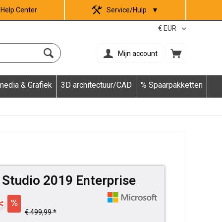
Help Center
Service/Hulp
▼
Mijn account
media & Grafiek
3D architectuur/CAD
% Spaarpakketten
 Studio 2019 Enterprise
*
€ 499,99 *