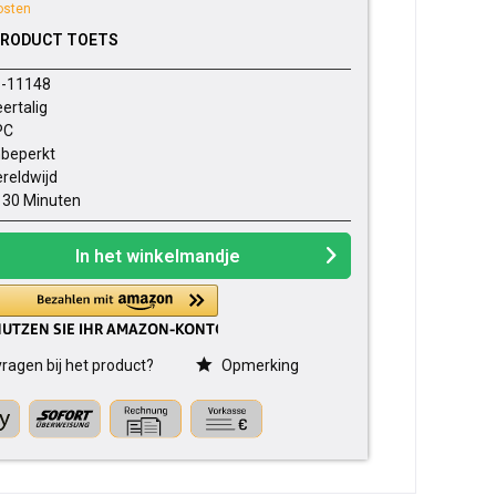
osten
PRODUCT TOETS
-11148
ertalig
PC
beperkt
reldwijd
- 30 Minuten
In het winkelmandje
ragen bij het product?
Opmerking