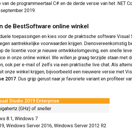
van de programmeertaal C# en de derde versie van het .NET Cor
f september 2019.
in de BestSoftware online winkel
iduele toepassingen en kies voor de praktische software Visual
l tegen aantrekkelijke voorwaarden krijgen. Dienovereenkomstig b
op de licentie voor je nieuwe ontwikkelomgeving, een snelle lev
ce in onze online winkel. We willen je graag terzijde staan met 
 ook per e-mail of zelfs via een praktische live chat. Als altern
t onze winkel krijgen, bijvoorbeeld een nieuwere versie met Vi
ise 2017
. Dus grijp gerust naar je favoriete variant en profiteer va
ual Studio 2019 Enterprise
igahertz (GHz) of sneller
ws 8.1, Windows 7
19, Windows Server 2016, Windows Server 2012 R2