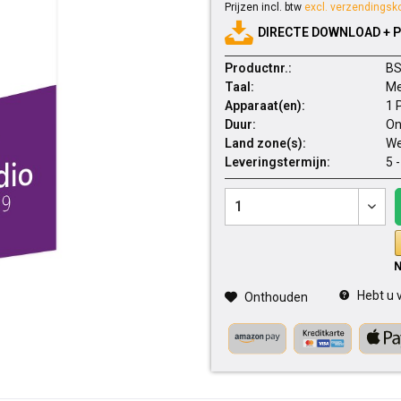
Prijzen incl. btw
excl. verzendingsk
DIRECTE DOWNLOAD + 
Productnr.:
BS
Taal:
Me
Apparaat(en):
1 
Duur:
On
Land zone(s):
We
Leveringstermijn:
5 
Hebt u v
Onthouden