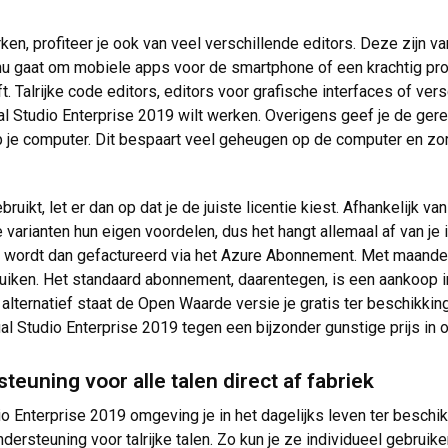
ken, profiteer je ook van veel verschillende editors. Deze zijn 
 nu gaat om mobiele apps voor de smartphone of een krachtig pr
Talrijke code editors, editors voor grafische interfaces of versc
ual Studio Enterprise 2019 wilt werken. Overigens geef je de ge
op je computer. Dit bespaart veel geheugen op de computer en zor
bruikt, let er dan op dat je de juiste licentie kiest. Afhankelijk 
 varianten hun eigen voordelen, dus het hangt allemaal af van j
en wordt dan gefactureerd via het Azure Abonnement. Met maandel
bruiken. Het standaard abonnement, daarentegen, is een aankoop
alternatief staat de Open Waarde versie je gratis ter beschikking
ual Studio Enterprise 2019 tegen een bijzonder gunstige prijs in 
euning voor alle talen direct af fabriek
o Enterprise 2019 omgeving je in het dagelijks leven ter beschikk
ersteuning voor talrijke talen. Zo kun je ze individueel gebruik