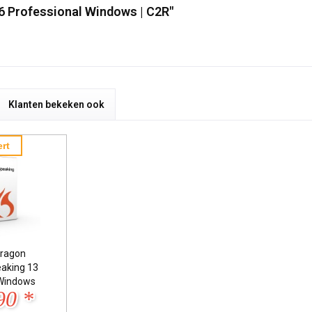
16 Professional Windows | C2R"
Klanten bekeken ook
rt
ragon
eaking 13
Windows
90 *