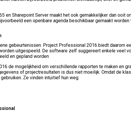
 en Sharepoint Server maakt het ook gemakkelijker dan ooit om al
n bijvoorbeeld een openbare agenda beschikbaar gemaakt worden 
n
ziene gebeurtenissen. Project Professional 2016 biedt daarom ee
n worden uitgespeeld. De software zelf suggereert enkele veel 
eeld en gepland worden
016 de mogelijkheid om verschillende rapporten te maken en gra
egevens of projectresultaten is dus niet moeilijk. Omdat de kla
ebruiken. Ze vinden intuïtief hun weg.
ssional