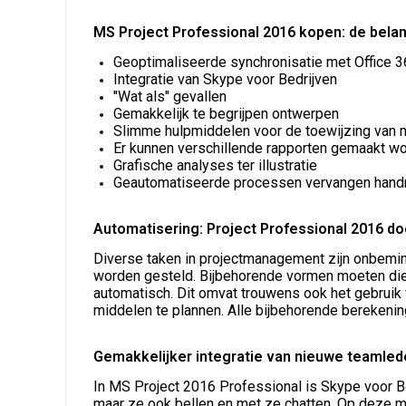
MS Project Professional 2016 kopen: de bela
Geoptimaliseerde synchronisatie met Office 3
Integratie van Skype voor Bedrijven
"Wat als" gevallen
Gemakkelijk te begrijpen ontwerpen
Slimme hulpmiddelen voor de toewijzing van 
Er kunnen verschillende rapporten gemaakt w
Grafische analyses ter illustratie
Geautomatiseerde processen vervangen hand
Automatisering: Project Professional 2016 d
Diverse taken in projectmanagement zijn onbeminde
worden gesteld. Bijbehorende vormen moeten di
automatisch. Dit omvat trouwens ook het gebruik
middelen te plannen. Alle bijbehorende berekenin
Gemakkelijker integratie van nieuwe teamled
In MS Project 2016 Professional is Skype voor Be
maar ze ook bellen en met ze chatten. Op deze m