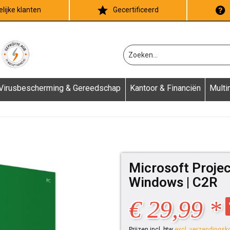
lijke klanten
Gecertificeerd
Virusbescherming & Gereedschap
Kantoor & Financiën
Multi
Microsoft Projec
Windows | C2R
€ 29,99 *
Prijzen incl. btw
excl. verzendingsk