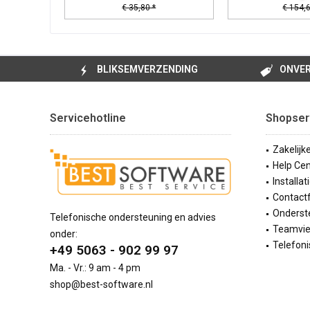
€ 35,80 *
€ 154,6
BLIKSEMVERZENDING
ONVER
Servicehotline
Shopser
Zakelijk
Help Cen
Installat
Contact
Onderste
Telefonische ondersteuning en advies
Teamvi
onder:
Telefoni
+49 5063 - 902 99 97
Ma. - Vr.: 9 am - 4 pm
shop@best-software.nl