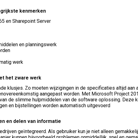
ngrijkste kenmerken
65 en Sharepoint Server
middelen en planningswerk
orden
matig werk
oet het zware werk
 klusjes. Zo moeten wijzigingen in de specificaties altijd aan a
enovereenkomstig aangepast worden. Met Microsoft Project 201
 van de slimme hulpmiddelen van de software oplossing. Deze ku
gen en bijstellingen worden automatisch uitgevoerd
en en delen van informatie
drijven geïntegreerd. Als gebruiker kun je niet alleen gemakkel
anier kunnen bijvoorbeeld problemen onmiddellijk, snel en gem