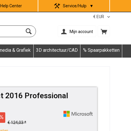
Help Center
Service/Hulp
▼
Mijn account
media & Grafiek
3D architectuur/CAD
% Spaarpakketten
t 2016 Professional
€ 124,03 *
osten