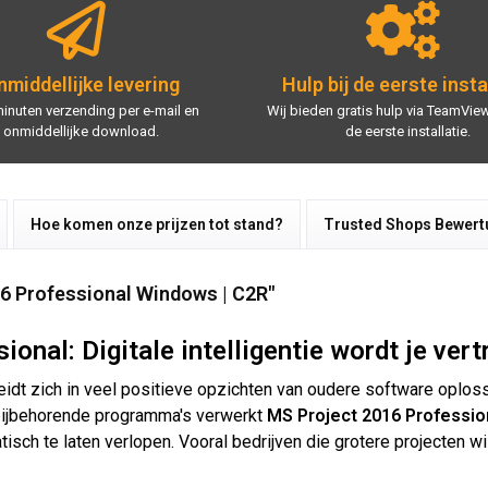
middellijke levering
Hulp bij de eerste insta
minuten verzending per e-mail en
Wij bieden gratis hulp via TeamView
onmiddellijke download.
de eerste installatie.
Hoe komen onze prijzen tot stand?
Trusted Shops Bewer
16 Professional Windows | C2R"
ional: Digitale intelligentie wordt je ve
dt zich in veel positieve opzichten van oudere software oploss
e bijbehorende programma's verwerkt
MS Project 2016 Professio
sch te laten verlopen. Vooral bedrijven die grotere projecten wil