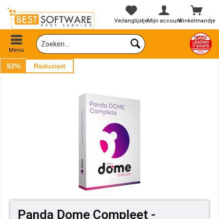
Verlanglijstje
Mijn account
Winkelmandje
Menu
52%
Reduziert
Panda Dome Compleet -