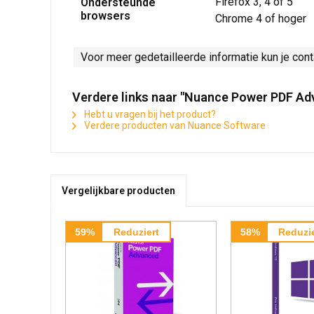
Firefox 3, 4 of 5
Ondersteunde
browsers
Chrome 4 of hoger
Voor meer gedetailleerde informatie kun je con
Verdere links naar "Nuance Power PDF Ad
Hebt u vragen bij het product?
Verdere producten van Nuance Software
Vergelijkbare producten
59%
Reduziert
58%
Reduzie