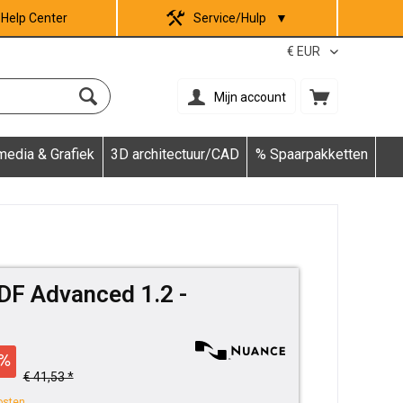
Help Center
Service/Hulp
▼
Mijn account
media & Grafiek
3D architectuur/CAD
% Spaarpakketten
F Advanced 1.2 -
€ 41,53 *
osten