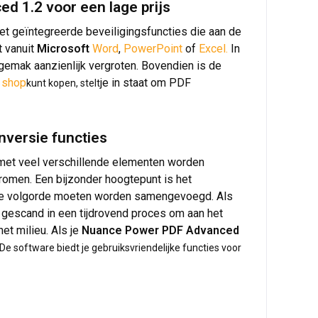
 1.2 voor een lage prijs
t geïntegreerde beveiligingsfuncties die aan de
 vanuit
Microsoft
Word
,
PowerPoint
of
Excel.
In
t gemak aanzienlijk vergroten. Bovendien is de
e
shop
je in staat om PDF
kunt kopen, stelt
nversie functies
 met veel verschillende elementen worden
romen. Een bijzonder hoogtepunt is het
lde volgorde moeten worden samengevoegd. Als
 gescand in een tijdrovend proces om aan het
et milieu. Als je
Nuance Power PDF Advanced
De software biedt je gebruiksvriendelijke functies voor