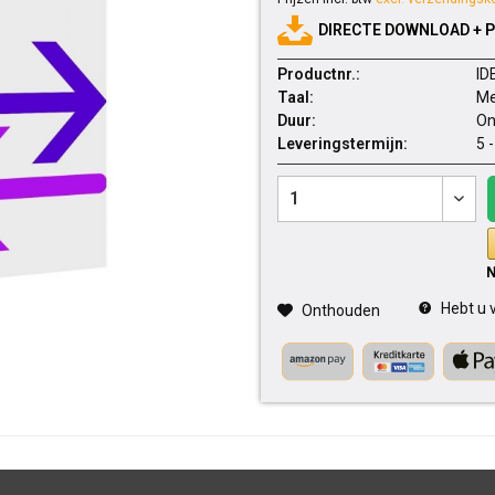
DIRECTE DOWNLOAD + 
Productnr.:
ID
Taal:
Me
Duur:
On
Leveringstermijn:
5 
Hebt u v
Onthouden