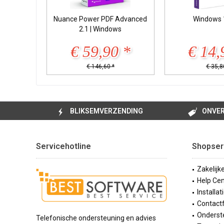
Nuance Power PDF Advanced
Windows 
2.1 | Windows
€ 59,90 *
€ 14,
€ 146,60 *
€ 35,8
BLIKSEMVERZENDING
ONVER
Servicehotline
Shopser
Zakelijk
Help Cen
Installat
Contact
Onderste
Telefonische ondersteuning en advies