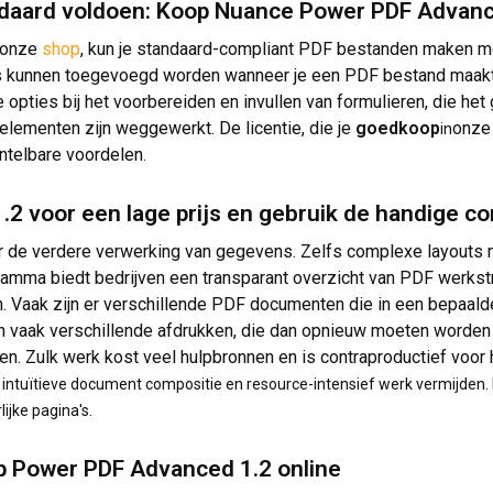
daard voldoen: Koop Nuance Power PDF Advanced
t onze
shop
, kun je standaard-compliant PDF bestanden maken me
ks kunnen toegevoegd worden wanneer je een PDF bestand maakt
e opties bij het voorbereiden en invullen van formulieren, die he
elementen zijn weggewerkt. De licentie, die je
goedkoop
onz
in
ntelbare voordelen
.
 voor een lage prijs en gebruik de handige co
or de verdere verwerking van gegevens. Zelfs complexe layouts
ramma biedt bedrijven een transparant overzicht van PDF werkst
 Vaak zijn er verschillende PDF documenten die in een bepaa
en vaak verschillende afdrukken, die dan opnieuw moeten worden
en. Zulk werk kost veel hulpbronnen en is contraproductief voor h
de intuïtieve document compositie en resource-intensief werk vermijden. 
ijke pagina's.
p Power PDF Advanced 1.2 online