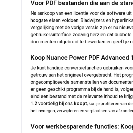
Voor PDF bestanden die aan de stan
Na aankoop van een licentie voor de software ui
hoogste eisen voldoen. Bladwijzers en hyperlin
vergelijking met de vorige versie zijn er nu nieuw
gebruikersinterface zodanig herzien dat dubbele 
documenten uitgebreid te bewerken en geeft je o
Koop Nuance Power PDF Advanced 1.2
Je kunt handige conversiefuncties gebruiken vo
getrouw aan het origineel overgebracht. Het prog
ongecompliceerde samenstellen van documenten.
er geen geschikt programma bij de hand is, volg
eind een bestand met de relevante inhoud te krijg
1.2
voordelig bij ons
koopt
, kun je profiteren van 
het invoegen, verwijderen en verplaatsen van afzonderl
Voor werkbesparende functies: Koo