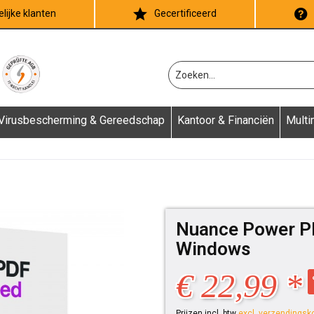
lijke klanten
Gecertificeerd
Virusbescherming & Gereedschap
Kantoor & Financiën
Multi
Nuance Power PD
Windows
€ 22,99 *
Prijzen incl. btw
excl. verzendingsk