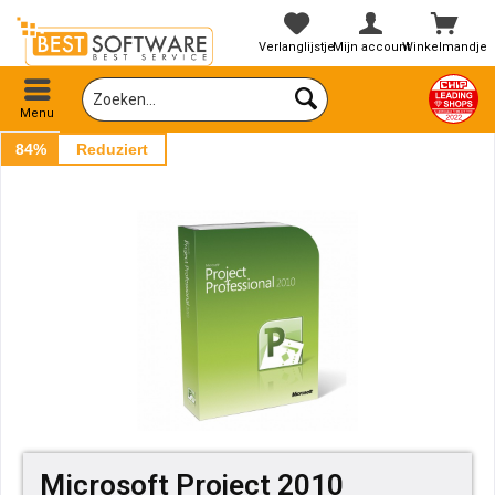
Verlanglijstje
Mijn account
Winkelmandje
Menu
84%
Reduziert
Microsoft Project 2010