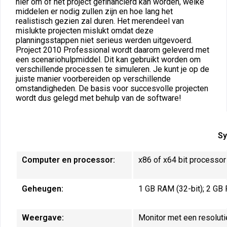
hier om of het project gefinancierd kan worden, welke
middelen er nodig zullen zijn en hoe lang het
realistisch gezien zal duren. Het merendeel van
mislukte projecten mislukt omdat deze
planningsstappen niet serieus werden uitgevoerd.
Project 2010 Professional wordt daarom geleverd met
een scenariohulpmiddel. Dit kan gebruikt worden om
verschillende processen te simuleren. Je kunt je op de
juiste manier voorbereiden op verschillende
omstandigheden. De basis voor succesvolle projecten
wordt dus gelegd met behulp van de software!
Sy
Computer en processor:
x86 of x64 bit processor
Geheugen:
1 GB RAM (32-bit); 2 GB 
Weergave:
Monitor met een resoluti