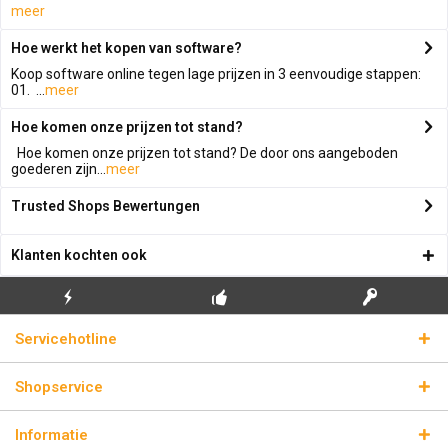
meer
Hoe werkt het kopen van software?
Koop software online tegen lage prijzen in 3 eenvoudige stappen:
01. ...
meer
Hoe komen onze prijzen tot stand?
Hoe komen onze prijzen tot stand? De door ons aangeboden
goederen zijn...
meer
Trusted Shops Bewertungen
Klanten kochten ook
GRATIS EERSTE
ECHTE
BLIKSEMVERZENDING
Servicehotline
INSTALLATIE
LICENTIESLEUTELS
Shopservice
Informatie