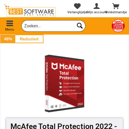
Verlanglijstje
Mijn account
Winkelmandje
Menu
48%
Reduziert
McAfee Total Protection 2022 -