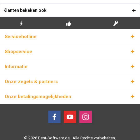
Klanten bekeken ook
GRATIS EERSTE
ECHTE
BLIKSEMVERZENDING
Servicehotline
INSTALLATIE
LICENTIESLEUTELS
Shopservice
Informatie
Onze zegels & partners
Onze betalingsmogelijkheden
© 2026 Best-Software.de | Alle Rechte vorbehalten.