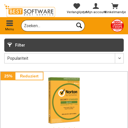
Verlanglijstje
Mijn account
Winkelmandje
Menu
Filter
25%
Reduziert