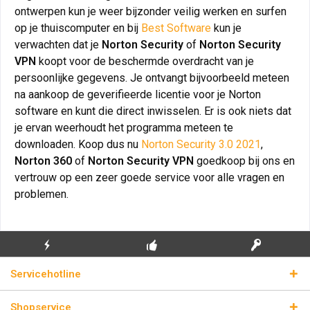
ontwerpen kun je weer bijzonder veilig werken en surfen
op je thuiscomputer en bij
Best Software
kun je
verwachten dat je
Norton Security
of
Norton Security
VPN
koopt voor de beschermde overdracht van je
persoonlijke gegevens. Je ontvangt bijvoorbeeld meteen
na aankoop de geverifieerde licentie voor je Norton
software en kunt die direct inwisselen. Er is ook niets dat
je ervan weerhoudt het programma meteen te
downloaden. Koop dus nu
Norton Security 3.0 2021
,
Norton 360
of
Norton Security VPN
goedkoop bij ons en
vertrouw op een zeer goede service voor alle vragen en
problemen.
GRATIS EERSTE
ECHTE
BLIKSEMVERZENDING
Servicehotline
INSTALLATIE
LICENTIESLEUTELS
Shopservice