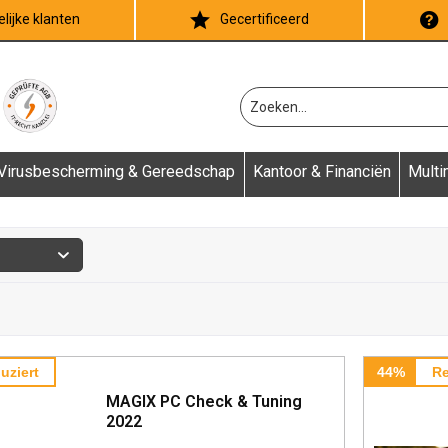
lijke klanten
Gecertificeerd
Virusbescherming & Gereedschap
Kantoor & Financiën
Multi
uziert
44%
Re
MAGIX PC Check & Tuning
2022