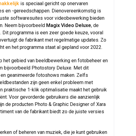
akkelijk
is speciaal gericht op onervaren
ties en -gereedschappen. Dienovereenkomstig is
ruste softwaresuites voor videobewerking bieden
en. Neem bijvoorbeeld
Magix Video Deluxe
, de
e. Dit programma is een zeer goede keuze, vooral
 overtuigt de fabrikant met regelmatige updates. Zo
cht en het programma staat al gepland voor 2022.
op het gebied van beeldbewerking en fotobeheer en
m bijvoorbeeld Photostory Deluxe. Met dit
 en geanimeerde fotoshows maken. Zelfs
eeldbestanden zijn geen enkel probleem met
n praktische 1-klik optimalisatie maakt het gebruik
iënt. Voor gevorderde gebruikers die aanzienlijk
jn de producten Photo & Graphic Designer of Xara
timent van de fabrikant biedt zo de juiste versies
erken of beheren van muziek, die je kunt gebruiken