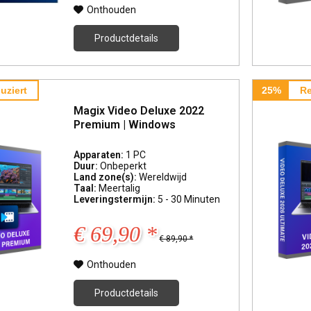
Onthouden
Productdetails
uziert
25%
Re
Magix Video Deluxe 2022
Premium | Windows
Apparaten:
1 PC
Duur:
Onbeperkt
Land zone(s):
Wereldwijd
Taal:
Meertalig
Leveringstermijn:
5 - 30 Minuten
€ 69,90 *
€ 89,90 *
Onthouden
Productdetails