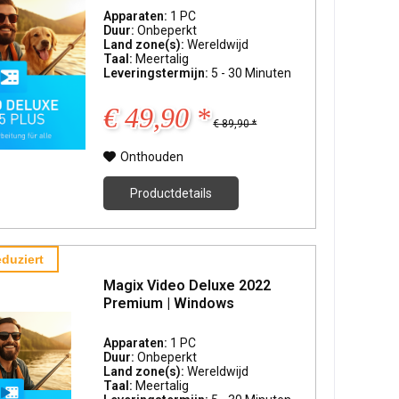
Apparaten:
1 PC
Duur:
Onbeperkt
Land zone(s):
Wereldwijd
Taal:
Meertalig
Leveringstermijn:
5 - 30 Minuten
€ 49,90 *
€ 89,90 *
Onthouden
Productdetails
duziert
Magix Video Deluxe 2022
Premium | Windows
Apparaten:
1 PC
Duur:
Onbeperkt
Land zone(s):
Wereldwijd
Taal:
Meertalig