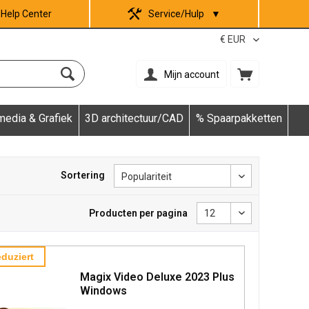
Help Center
Service/Hulp
▼
Mijn account
media & Grafiek
3D architectuur/CAD
% Spaarpakketten
Sortering
Producten per pagina
duziert
Magix Video Deluxe 2023 Plus
Windows