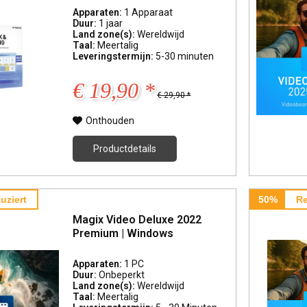
Apparaten:
1 Apparaat
Duur:
1 jaar
Land zone(s):
Wereldwijd
Taal:
Meertalig
Leveringstermijn:
5-30 minuten
€ 19,90 *
€ 29,90 *
Onthouden
Productdetails
uziert
50%
Re
Magix Video Deluxe 2022
Premium | Windows
Apparaten:
1 PC
Duur:
Onbeperkt
Land zone(s):
Wereldwijd
Taal:
Meertalig