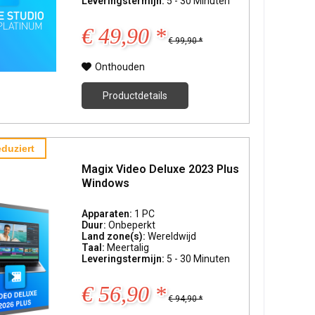
Leveringstermijn:
5 - 30 Minuten
€ 49,90 *
€ 99,90 *
Onthouden
Productdetails
duziert
Magix Video Deluxe 2023 Plus
Windows
Apparaten:
1 PC
Duur:
Onbeperkt
Land zone(s):
Wereldwijd
Taal:
Meertalig
Leveringstermijn:
5 - 30 Minuten
€ 56,90 *
€ 94,90 *