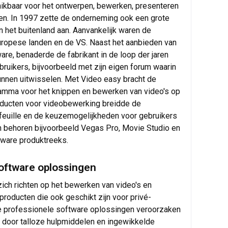
ikbaar voor het ontwerpen, bewerken, presenteren
en. In 1997 zette de onderneming ook een grote
 het buitenland aan. Aanvankelijk waren de
uropese landen en de VS. Naast het aanbieden van
are, benaderde de fabrikant in de loop der jaren
ruikers, bijvoorbeeld met zijn eigen forum waarin
 kunnen uitwisselen. Met Video easy bracht de
ramma voor het knippen en bewerken van video's op
roducten voor videobewerking breidde de
feuille en de keuzemogelijkheden voor gebruikers
en behoren bijvoorbeeld Vegas Pro, Movie Studio en
tware produktreeks.
software oplossingen
zich richten op het bewerken van video's en
roducten die ook geschikt zijn voor privé-
de professionele software oplossingen veroorzaken
n door talloze hulpmiddelen en ingewikkelde