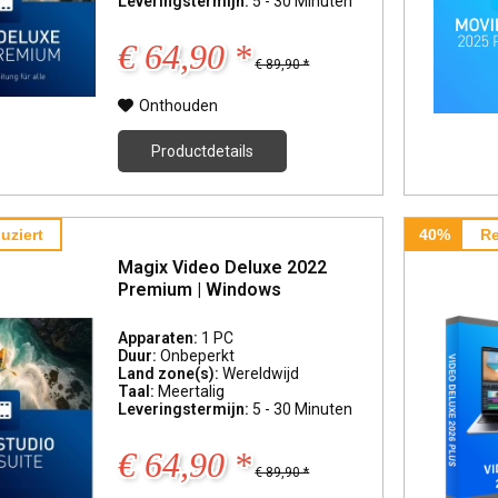
Leveringstermijn:
5 - 30 Minuten
€ 64,90 *
€ 89,90 *
Onthouden
Productdetails
uziert
40%
Re
Magix Video Deluxe 2022
Premium | Windows
Apparaten:
1 PC
Duur:
Onbeperkt
Land zone(s):
Wereldwijd
Taal:
Meertalig
Leveringstermijn:
5 - 30 Minuten
€ 64,90 *
€ 89,90 *