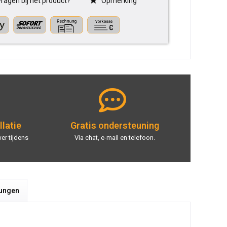
ragen bij het product?
Opmerking
llatie
Gratis ondersteuning
er tijdens
Via chat, e-mail en telefoon.
tungen