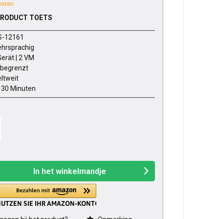
osten
PRODUCT TOETS
S-12161
hrsprachig
Gerät | 2 VM
begrenzt
ltweit
- 30 Minuten
In het winkelmandje