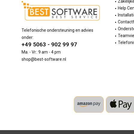
Zakelijk
Help Cen
Installat
Contact
Onderste
Telefonische ondersteuning en advies
Teamvi
onder:
Telefoni
+49 5063 - 902 99 97
Ma. - Vr.: 9 am - 4 pm
shop@best-software.nl