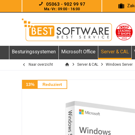
05063 - 902 99 97
Zake
Ma.-Vr.: 09:00 - 16:00
Besturingssystemen
Microsoft Office
Server & CAL
Naar overzicht
Server & CAL
Windows Server
13%
Reduziert