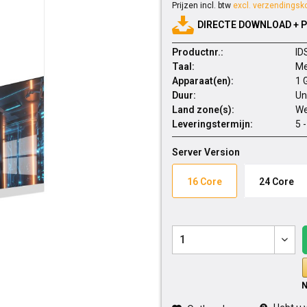
Prijzen incl. btw
excl. verzendingsk
DIRECTE DOWNLOAD + 
Productnr.:
ID
Taal:
Me
Apparaat(en):
1 
Duur:
Un
Land zone(s):
We
Leveringstermijn:
5 
Server Version
16 Core
24 Core