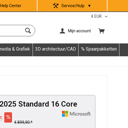
Help Center
Service/Hulp
▼
Mijn account
media & Grafiek
3D architectuur/CAD
% Spaarpakketten
2025 Standard 16 Core
*
€ 899,90 *