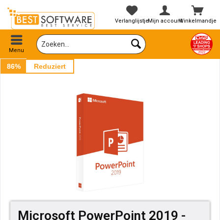
Verlanglijstje
Mijn account
Winkelmandje
Menu
86%
Reduziert
Microsoft PowerPoint 2019 -