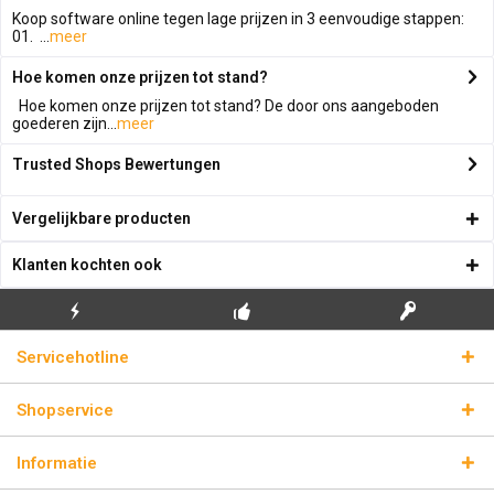
Koop software online tegen lage prijzen in 3 eenvoudige stappen:
01. ...
meer
Hoe komen onze prijzen tot stand?
Hoe komen onze prijzen tot stand? De door ons aangeboden
goederen zijn...
meer
Trusted Shops Bewertungen
Vergelijkbare producten
Klanten kochten ook
GRATIS EERSTE
ECHTE
BLIKSEMVERZENDING
Servicehotline
INSTALLATIE
LICENTIESLEUTELS
Shopservice
Informatie