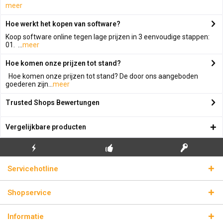
meer
Hoe werkt het kopen van software?
Koop software online tegen lage prijzen in 3 eenvoudige stappen:
01. ...
meer
Hoe komen onze prijzen tot stand?
Hoe komen onze prijzen tot stand? De door ons aangeboden
goederen zijn...
meer
Trusted Shops Bewertungen
Vergelijkbare producten
GRATIS EERSTE
ECHTE
BLIKSEMVERZENDING
Servicehotline
INSTALLATIE
LICENTIESLEUTELS
Shopservice
Informatie