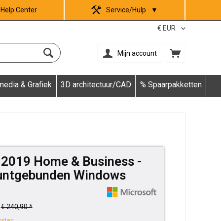
Help Center
Service/Hulp
▼
Mijn account
media & Grafiek
3D architectuur/CAD
% Spaarpakketten
e 2019 Home & Business -
untgebunden Windows
€ 240,90 *
osten