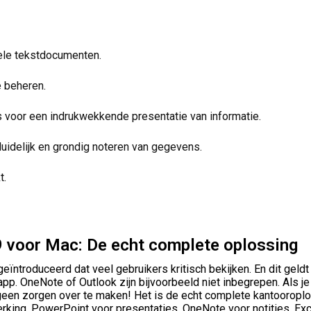
ele tekstdocumenten.
 beheren.
voor een indrukwekkende presentatie van informatie.
duidelijk en grondig noteren van gegevens.
t.
 voor Mac: De echt complete oplossing
geïntroduceerd dat veel gebruikers kritisch bekijken. En dit ge
n app. OneNote of Outlook zijn bijvoorbeeld niet inbegrepen. Als
 geen zorgen over te maken! Het is de echt complete kantooroplos
rking, PowerPoint voor presentaties, OneNote voor notities, Ex