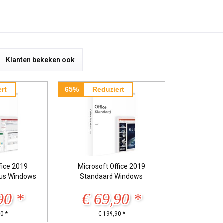
Klanten bekeken ook
rt
65%
Reduziert
fice 2019
Microsoft Office 2019
lus Windows
Standaard Windows
90 *
€ 69,90 *
0 *
€ 199,90 *