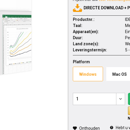
DIRECTE DOWNLOAD + 
Productnr.:
ID
Taal:
Me
Apparaat(en):
Ei
Duur:
Pe
Land zone(s):
We
Leveringstermijn:
5 
Platform
Windows
Mac OS
Hebt u v
Onthouden