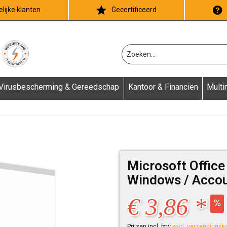
lijke klanten
Gecertificeerd
Virusbescherming & Gereedschap
Kantoor & Financiën
Multi
Microsoft Offic
Windows / Acco
€ 3,86 *
Prijzen incl. btw
excl. verzendingsk