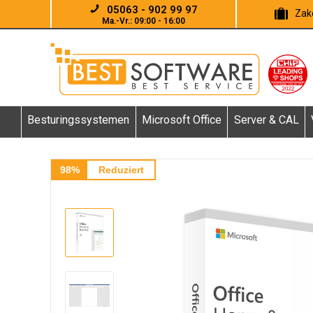
05063 - 902 99 97
Zake
Ma.-Vr.: 09:00 - 16:00
Besturingssystemen
Microsoft Office
Server & CAL
98%
Reduziert