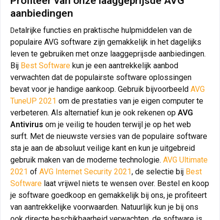
Profiteer van onze laaggeprijsde AVG
aanbiedingen
talrijke functies en praktische hulpmiddelen van de
De
populaire AVG software zijn gemakkelijk in het dagelijks
leven te gebruiken met onze laaggeprijsde aanbiedingen.
Bij
Best Software
kun je een aantrekkelijk aanbod
verwachten dat de populairste software oplossingen
bevat voor je handige aankoop. Gebruik bijvoorbeeld
AVG
TuneUP 2021
om de prestaties van je eigen computer te
verbeteren. Als alternatief kun je ook rekenen op
AVG
Antivirus
om je veilig te houden terwijl je op het web
surft. Met de nieuwste versies van de populaire software
sta je aan de absoluut veilige kant en kun je uitgebreid
gebruik maken van de moderne technologie.
AVG Ultimate
2021
of
AVG Internet Security 2021
, de selectie bij
Best
Software
laat vrijwel niets te wensen over. Bestel en koop
je software goedkoop en gemakkelijk bij ons, je profiteert
van aantrekkelijke voorwaarden. Natuurlijk kun je bij ons
ook directe beschikbaarheid verwachten, de software is