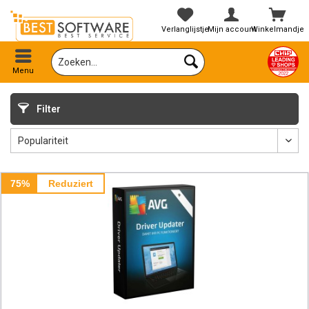
Verlanglijstje
Mijn account
Winkelmandje
Menu
Filter
75%
Reduziert