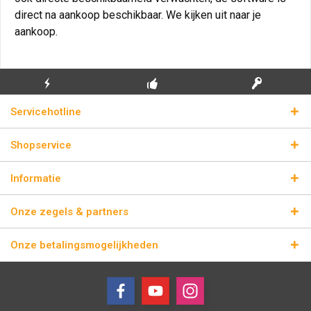
direct na aankoop beschikbaar. We kijken uit naar je
aankoop.
GRATIS EERSTE
ECHTE
BLIKSEMVERZENDING
Servicehotline
INSTALLATIE
LICENTIESLEUTELS
Shopservice
Informatie
Onze zegels & partners
Onze betalingsmogelijkheden